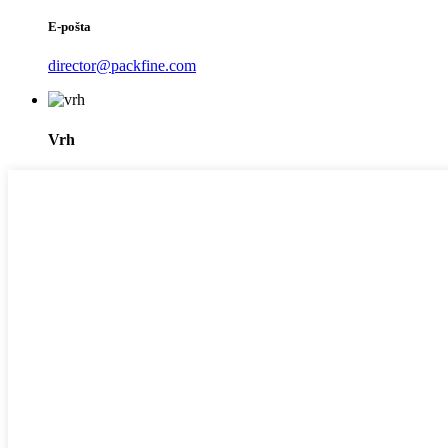
E-pošta
director@packfine.com
Vrh