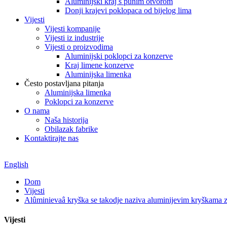
Aluminijski kraj s punim otvorom
Donji krajevi poklopaca od bijelog lima
Vijesti
Vijesti kompanije
Vijesti iz industrije
Vijesti o proizvodima
Aluminijski poklopci za konzerve
Kraj limene konzerve
Aluminijska limenka
Često postavljana pitanja
Aluminijska limenka
Poklopci za konzerve
O nama
Naša historija
Obilazak fabrike
Kontaktirajte nas
English
Dom
Vijesti
Alûminievaâ kryška se takodje naziva aluminijevim kryškama 
Vijesti