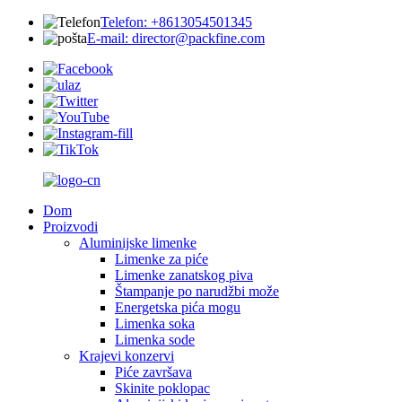
Telefon: +8613054501345
E-mail: director@packfine.com
Dom
Proizvodi
Aluminijske limenke
Limenke za piće
Limenke zanatskog piva
Štampanje po narudžbi može
Energetska pića mogu
Limenka soka
Limenka sode
Krajevi konzervi
Piće završava
Skinite poklopac