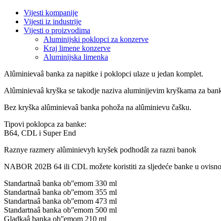
Vijesti kompanije
Vijesti iz industrije
Vijesti o proizvodima
Aluminijski poklopci za konzerve
Kraj limene konzerve
Aluminijska limenka
Alûminievaâ banka za napitke i poklopci ulaze u jedan komplet.
Alûminievaâ kryška se takodje naziva aluminijevim kryškama za ban
Bez kryška alûminievaâ banka pohoža na alûminievu čašku.
Tipovi poklopca za banke:
B64, CDL i Super End
Raznye razmery alûminievyh kryšek podhodât za razni banok
NABOR 202B 64 ili CDL možete koristiti za sljedeće banke u ovisnos
Standartnaâ banka obʺemom 330 ml
Standartnaâ banka obʺemom 355 ml
Standartnaâ banka obʺemom 473 ml
Standartnaâ banka obʺemom 500 ml
Gladkaâ banka obʺemom 210 ml