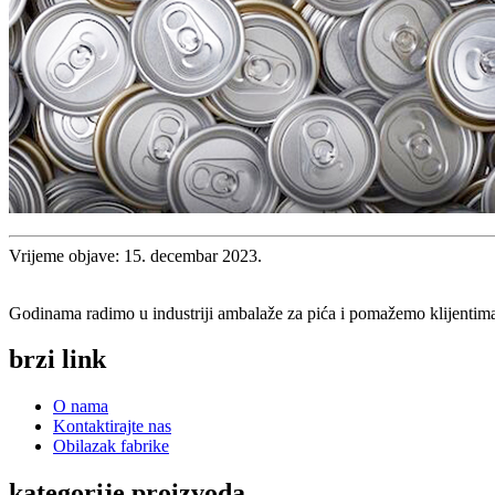
Vrijeme objave: 15. decembar 2023.
Godinama radimo u industriji ambalaže za pića i pomažemo klijentima
brzi link
O nama
Kontaktirajte nas
Obilazak fabrike
kategorije proizvoda