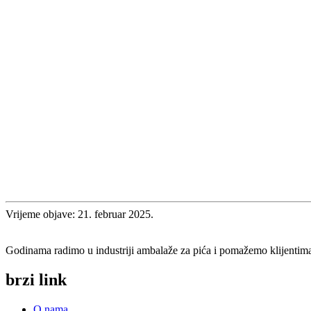
- Limenka od 330 ml
- Limenka od 500 ml
- Ambalaža za pića
- Limenka piva
- Održiva ambalaža
- Limenke sa štampom po narudžbi
- Elegantni dizajn limenke
- Ekološki prihvatljive limenke
- Limenke zanatskog piva
- Limenke energetskih pića
—
Vrijeme objave: 21. februar 2025.
Godinama radimo u industriji ambalaže za pića i pomažemo klijentima
brzi link
O nama