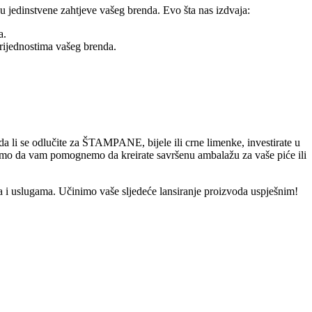
u jedinstvene zahtjeve vašeg brenda. Evo šta nas izdvaja:
a.
vrijednostima vašeg brenda.
a li se odlučite za ŠTAMPANE, bijele ili crne limenke, investirate u
 smo da vam pomognemo da kreirate savršenu ambalažu za vaše piće ili
a i uslugama. Učinimo vaše sljedeće lansiranje proizvoda uspješnim!
tom koje međunarodni kupci često pretražuju: