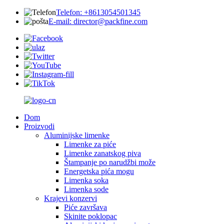
Telefon: +8613054501345
E-mail: director@packfine.com
Dom
Proizvodi
Aluminijske limenke
Limenke za piće
Limenke zanatskog piva
Štampanje po narudžbi može
Energetska pića mogu
Limenka soka
Limenka sode
Krajevi konzervi
Piće završava
Skinite poklopac