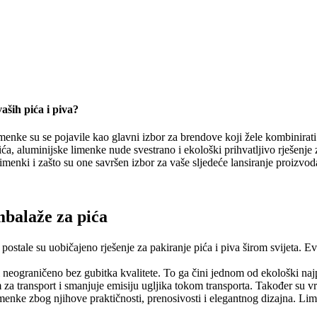
ših pića i piva?
imenke su se pojavile kao glavni izbor za brendove koji žele kombinirati 
 pića, aluminijske limenke nude svestrano i ekološki prihvatljivo rješen
menki i zašto su one savršen izbor za vaše sljedeće lansiranje proizvod
mbalaže za pića
tale su uobičajeno rješenje za pakiranje pića i piva širom svijeta. Ev
 neograničeno bez gubitka kvalitete. To ga čini jednom od ekološki najpr
 za transport i smanjuje emisiju ugljika tokom transporta. Također su vrlo
imenke zbog njihove praktičnosti, prenosivosti i elegantnog dizajna. Lim