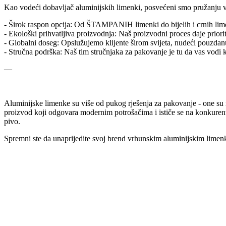
Kao vodeći dobavljač aluminijskih limenki, posvećeni smo pružanju vis
- Širok raspon opcija: Od ŠTAMPANIH limenki do bijelih i crnih lim
- Ekološki prihvatljiva proizvodnja: Naš proizvodni proces daje priori
- Globalni doseg: Opslužujemo klijente širom svijeta, nudeći pouzdan
- Stručna podrška: Naš tim stručnjaka za pakovanje je tu da vas vodi 
—
Aluminijske limenke su više od pukog rješenja za pakovanje - one su m
proizvod koji odgovara modernim potrošačima i ističe se na konkuren
pivo.
Spremni ste da unaprijedite svoj brend vrhunskim aluminijskim limenk
Ključne riječi za poboljšanje vaše vidljivosti u pretrazi
Kako bismo osigurali da se ovaj blog visoko rangira na Google-u i do
- Aluminijska limenka
- ŠTAMPANA konzerva
- Bijela konzerva
- Crna konzerva