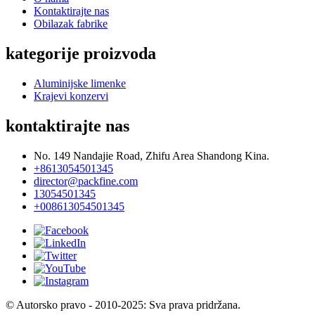
Kontaktirajte nas
Obilazak fabrike
kategorije proizvoda
Aluminijske limenke
Krajevi konzervi
kontaktirajte nas
No. 149 Nandajie Road, Zhifu Area Shandong Kina.
+8613054501345
director@packfine.com
13054501345
+008613054501345
© Autorsko pravo - 2010-2025: Sva prava pridržana.