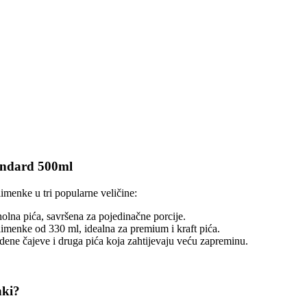
tandard 500ml
imenke u tri popularne veličine:
olna pića, savršena za pojedinačne porcije.
limenke od 330 ml, idealna za premium i kraft pića.
dene čajeve i druga pića koja zahtijevaju veću zapreminu.
nki?