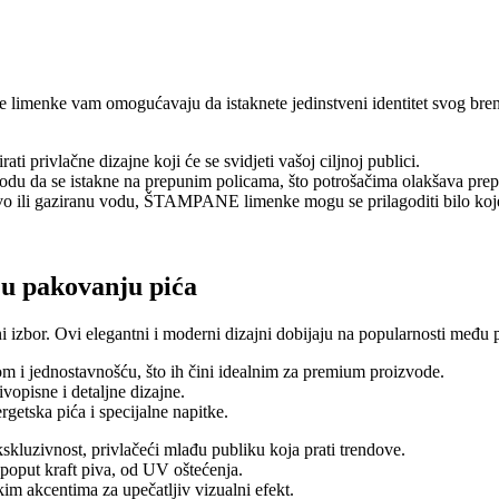
 limenke vam omogućavaju da istaknete jedinstveni identitet svog b
 privlačne dizajne koji će se svidjeti vašoj ciljnoj publici.
da se istakne na prepunim policama, što potrošačima olakšava prepo
t pivo ili gaziranu vodu, ŠTAMPANE limenke mogu se prilagoditi bilo ko
 u pakovanju pića
vni izbor. Ovi elegantni i moderni dizajni dobijaju na popularnosti međ
jom i jednostavnošću, što ih čini idealnim za premium proizvode.
vopisne i detaljne dizajne.
rgetska pića i specijalne napitke.
kskluzivnost, privlačeći mlađu publiku koja prati trendove.
, poput kraft piva, od UV oštećenja.
kim akcentima za upečatljiv vizualni efekt.