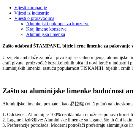
Vijesti kompanije
Vijesti iz industrije
Vijesti o proizvodima
Aluminijski poklopci za konzerve
Kraj limene konzerve
Aluminijska limenka
Zašto odabrati ŠTAMPANE, bijele i crne limenke za pakovanje va
U svijetu ambalaže za pića i pivo koji se stalno mijenja, aluminijske l
craft pivara, proizvođač bezalkoholnih pića ili novi igrač u industriji
aluminijskih limenki, rastuću popularnost TISKANIH, bijelih i crnih li
—
Zašto su aluminijske limenke budućnost a
Aluminijske limenke, poznate i kao 易拉罐 (yì lā guàn) na kineskom, pos
1. Održivost: Aluminij je 100% reciklabilan i može se ponovo koristiti
2. Lagane i izdržljive: Aluminijske limenke su lagane, što ih čini lakim
3. Preferencije potrošača: Moderni potrošači preferiraju aluminijske l