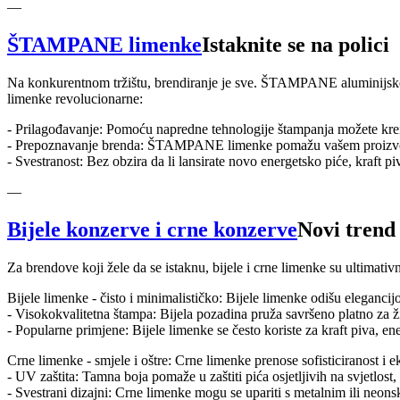
—
ŠTAMPANE limenke
Istaknite se na polici
Na konkurentnom tržištu, brendiranje je sve. ŠTAMPANE aluminijske
limenke revolucionarne:
- Prilagođavanje: Pomoću napredne tehnologije štampanja možete kreirati
- Prepoznavanje brenda: ŠTAMPANE limenke pomažu vašem proizvodu 
- Svestranost: Bez obzira da li lansirate novo energetsko piće, kraf
—
Bijele konzerve i crne konzerve
Novi trend
Za brendove koji žele da se istaknu, bijele i crne limenke su ultimati
Bijele limenke - čisto i minimalističko: Bijele limenke odišu eleganci
- Visokokvalitetna štampa: Bijela pozadina pruža savršeno platno za ži
- Popularne primjene: Bijele limenke se često koriste za kraft piva, ene
Crne limenke - smjele i oštre: Crne limenke prenose sofisticiranost i e
- UV zaštita: Tamna boja pomaže u zaštiti pića osjetljivih na svjetlost
- Svestrani dizajni: Crne limenke mogu se upariti s metalnim ili neons