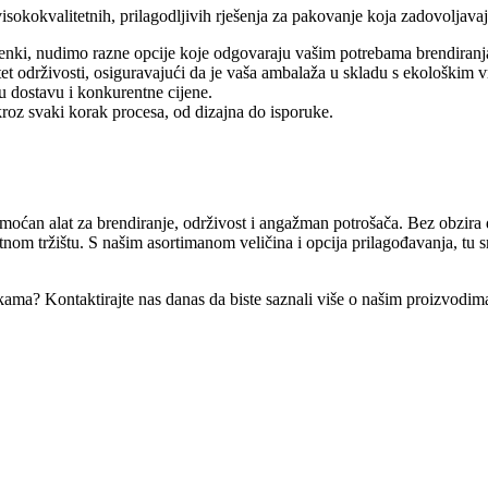
okokvalitetnih, prilagodljivih rješenja za pakovanje koja zadovoljavaj
enki, nudimo razne opcije koje odgovaraju vašim potrebama brendiranj
tet održivosti, osiguravajući da je vaša ambalaža u skladu s ekološkim 
u dostavu i konkurentne cijene.
kroz svaki korak procesa, od dizajna do isporuke.
oćan alat za brendiranje, održivost i angažman potrošača. Bez obzira d
tnom tržištu. S našim asortimanom veličina i opcija prilagođavanja, tu
ama? Kontaktirajte nas danas da biste saznali više o našim proizvodim
segne vašu ciljnu publiku, uključili smo ključne riječi s visokim prome