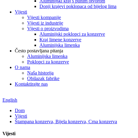
Aluminijski kraj s punim otvorom
Donji krajevi poklopaca od bijelog lima
Vijesti
Vijesti kompanije
Vijesti iz industrije
Vijesti o proizvodima
Aluminijski poklopci za konzerve
Kraj limene konzerve
Aluminijska limenka
Često postavljana pitanja
Aluminijska limenka
Poklopci za konzerve
O nama
Naša historija
Obilazak fabrike
Kontaktirajte nas
English
Dom
Vijesti
Štampana konzerva, Bijela konzerva, Crna konzerva
Vijesti